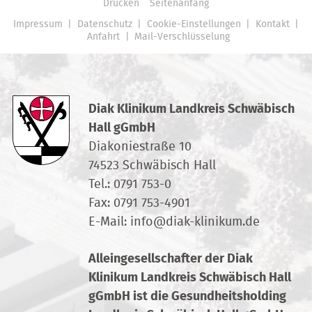
Drucken
Seitenanfang
Impressum
Datenschutz
Cookie-Einstellungen
Kontakt
Anfahrt
Mail-Verschlüsselung
Diak Klinikum Landkreis Schwäbisch
Hall gGmbH
Diakoniestraße 10
74523 Schwäbisch Hall
Tel.:
0791 753-0
Fax: 0791 753-4901
E-Mail:
info
@
diak-klinikum.de
Alleingesellschafter der Diak
Klinikum Landkreis Schwäbisch Hall
gGmbH ist die Gesundheitsholding