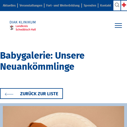
Aktuelles
Veranstaltungen
Fort- und Weiterbildung
Spenden
Kontakt
Kliniken & Zentren
Pflege & Beratung
Babygalerie: Unsere
Ihr Aufenthalt
Neuankömmlinge
Karriere & Ausbildung
Über uns
ZURÜCK ZUR LISTE