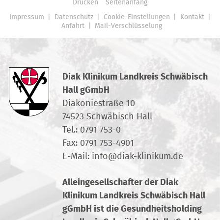
Drucken
Seitenanfang
Impressum
Datenschutz
Cookie-Einstellungen
Kontakt
Anfahrt
Mail-Verschlüsselung
Diak Klinikum Landkreis Schwäbisch
Hall gGmbH
Diakoniestraße 10
74523 Schwäbisch Hall
Tel.:
0791 753-0
Fax: 0791 753-4901
E-Mail:
info
@
diak-klinikum.de
Alleingesellschafter der Diak
Klinikum Landkreis Schwäbisch Hall
gGmbH ist die Gesundheitsholding