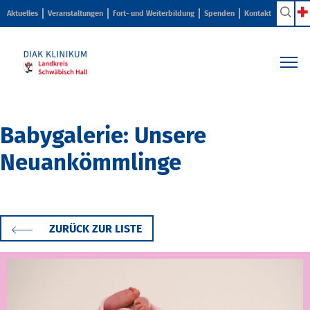
Aktuelles
Veranstaltungen
Fort- und Weiterbildung
Spenden
Kontakt
Kliniken & Zentren
Pflege & Beratung
Babygalerie: Unsere
Ihr Aufenthalt
Neuankömmlinge
Karriere & Ausbildung
Über uns
ZURÜCK ZUR LISTE