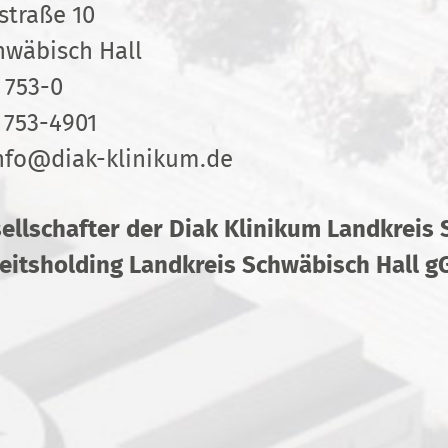
straße 10
hwäbisch Hall
 753-0
 753-4901
nfo
@
diak-klinikum.de
sellschafter der Diak Klinikum Landkreis
itsholding Landkreis Schwäbisch Hall 