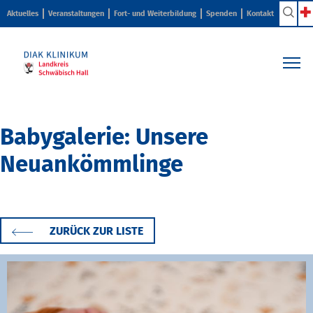
Aktuelles
Veranstaltungen
Fort- und Weiterbildung
Spenden
Kontakt
Kliniken & Zentren
Pflege & Beratung
Babygalerie: Unsere
Ihr Aufenthalt
Neuankömmlinge
Karriere & Ausbildung
Über uns
ZURÜCK ZUR LISTE