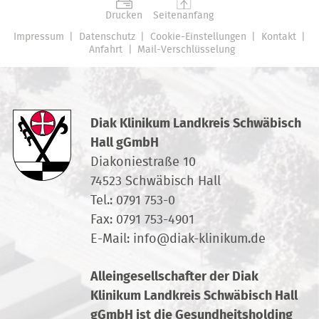
Drucken
Seitenanfang
Impressum
Datenschutz
Cookie-Einstellungen
Kontakt
Anfahrt
Mail-Verschlüsselung
Diak Klinikum Landkreis Schwäbisch
Hall gGmbH
Diakoniestraße 10
74523 Schwäbisch Hall
Tel.:
0791 753-0
Fax: 0791 753-4901
E-Mail:
info
@
diak-klinikum.de
Alleingesellschafter der Diak
Klinikum Landkreis Schwäbisch Hall
gGmbH ist die Gesundheitsholding