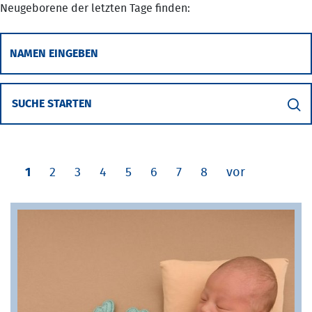
Neugeborene der letzten Tage finden:
SUCHE STARTEN
1
2
3
4
5
6
7
8
vor