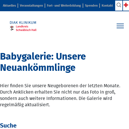
Aktuelles
Veranstaltungen
Fort- und Weiterbildung
Spenden
Kontakt
Kliniken & Zentren
Pflege & Beratung
Babygalerie: Unsere
Ihr Aufenthalt
Neuankömmlinge
Karriere & Ausbildung
Über uns
Hier finden Sie unsere Neugeborenen der letzten Monate.
Durch Anklicken erhalten Sie nicht nur das Foto in groß,
sondern auch weitere Informationen. Die Galerie wird
regelmäßig aktualisiert.
Suche