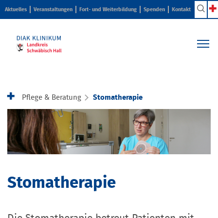
Aktuelles
Veranstaltungen
Fort- und Weiterbildung
Spenden
Kontakt
Kliniken & Zentren
Pflege & Beratung
Pflege & Beratung
Stomatherapie
Ihr Aufenthalt
Karriere & Ausbildung
Über uns
Stomatherapie