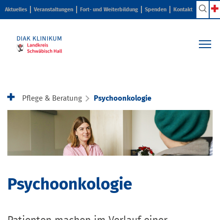
Aktuelles
Veranstaltungen
Fort- und Weiterbildung
Spenden
Kontakt
Kliniken & Zentren
Pflege & Beratung
Pflege & Beratung
Psychoonkologie
Ihr Aufenthalt
Karriere & Ausbildung
Über uns
Psychoonkologie