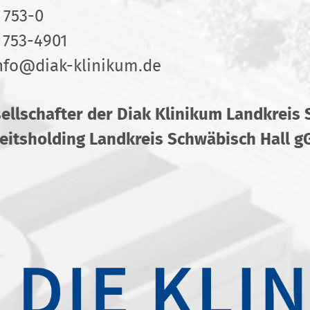
 753-0
 753-4901
nfo
@
diak-klinikum.de
sellschafter der Diak Klinikum Landkreis
itsholding Landkreis Schwäbisch Hall 