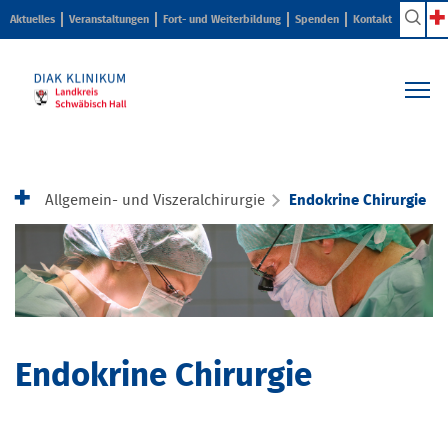
Aktuelles
Veranstaltungen
Fort- und Weiterbildung
Spenden
Kontakt
Kliniken & Zentren
Pflege & Beratung
Allgemein- und Viszeralchirurgie
Endokrine Chirurgie
Ihr Aufenthalt
Karriere & Ausbildung
Über uns
Endokrine Chirurgie