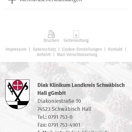
Enzymdefekte der Nebenniere.
Hormonproduzierende Tumore des
insbesondere das Adrenogenitale
Thymus
Syndrom AGS
Thymuskarzinoid
Multiple Endokrine Neoplasie Typ I
und Typ II
( MEN I und II )
Drucken
Seitenanfang
Impressum
Datenschutz
Cookie-Einstellungen
Kontakt
Anfahrt
Mail-Verschlüsselung
Diak Klinikum Landkreis Schwäbisch
Hall gGmbH
Diakoniestraße 10
74523 Schwäbisch Hall
Tel.:
0791 753-0
Fax: 0791 753-4901