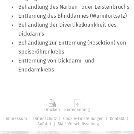
Chirurgen durchgeführt werden.
Behandlung des Narben- oder Leistenbruchs
Entfernung des Blinddarmes (Wurmfortsatz)
Behandlung der Divertikelkrankheit des
Dickdarms
Behandlung zur Entfernung (Resektion) von
Speiseröhrenkrebs
Entfernung von Dickdarm- und
Enddarmkrebs
Drucken
Seitenanfang
Impressum
Datenschutz
Cookie-Einstellungen
Kontakt
Anfahrt
Mail-Verschlüsselung