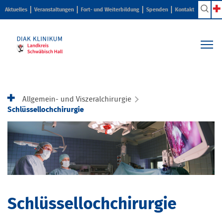
Aktuelles
Veranstaltungen
Fort- und Weiterbildung
Spenden
Kontakt
Kliniken & Zentren
Pflege & Beratung
Allgemein- und Viszeralchirurgie
Ihr Aufenthalt
Schlüssellochchirurgie
Karriere & Ausbildung
Über uns
Schlüssellochchirurgie