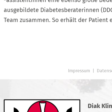
-assistentinnen eine ebenso große Bede
ausgebildete Diabetesberaterinnen (DDG
Team zusammen. So erhält der Patient 
Impressum
Datens
Diak Kli