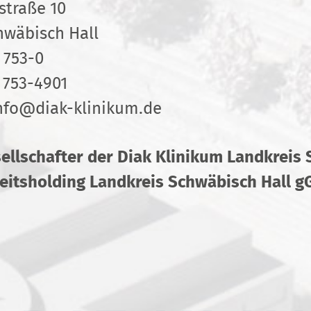
straße 10
hwäbisch Hall
 753-0
 753-4901
nfo
@
diak-klinikum.de
sellschafter der Diak Klinikum Landkreis
itsholding Landkreis Schwäbisch Hall 