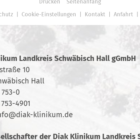
Drucken
Seitenanfang
chutz
Cookie-Einstellungen
Kontakt
Anfahrt
nikum Landkreis Schwäbisch Hall gGmbH
straße 10
hwäbisch Hall
 753-0
 753-4901
nfo
@
diak-klinikum.de
sellschafter der Diak Klinikum Landkreis