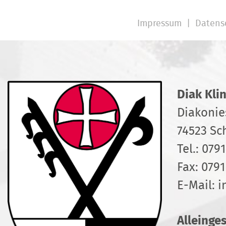
Impressum
Datens
Diak Kli
Diakonie
74523 Sc
Tel.:
0791
Fax: 0791
E-Mail:
i
Alleinge