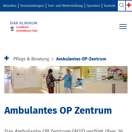
Aktuelles
Veranstaltungen
Fort- und Weiterbildung
Spenden
Kontakt
Kliniken & Zentren
Pflege & Beratung
Pflege & Beratung
Ambulantes OP-Zentrum
Ihr Aufenthalt
Karriere & Ausbildung
Über uns
Ambulantes OP Zentrum
Das Ambulante OP Zentrum (AOZ) verfügt über 26