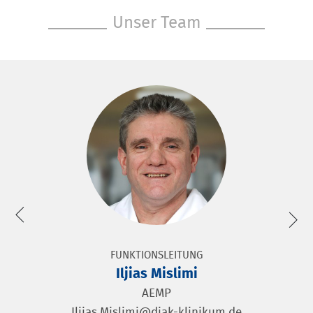
Unser Team
FUNKTIONSLEITUNG
Iljias Mislimi
AEMP
Iljias.Mislimi@diak-klinikum.de