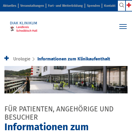
Aktuelles
Veranstaltungen
Fort- und Weiterbildung
Spenden
Kontakt
Kliniken & Zentren
Pflege & Beratung
Urologie
Informationen zum Klinikaufenthalt
Ihr Aufenthalt
Karriere & Ausbildung
Über uns
FÜR PATIENTEN, ANGEHÖRIGE UND
BESUCHER
Informationen zum