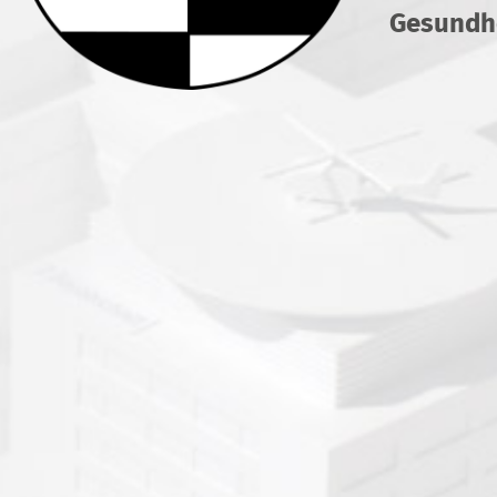
noch erforderliche Medikamente 
Gesundhe
die Normalstation zurückverlegt.