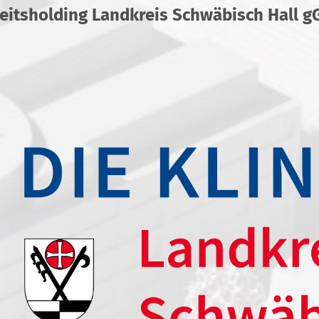
und Infusionen. Nach gutem Aufwachen un
itsholding Landkreis Schwäbisch Hall 