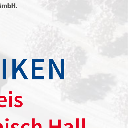
d Schmerzkontrolle wird es auf
gGmbH.