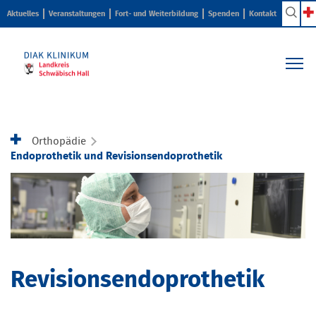
Aktuelles
Veranstaltungen
Fort- und Weiterbildung
Spenden
Kontakt
Kliniken & Zentren
Pflege & Beratung
Orthopädie
Ihr Aufenthalt
Endoprothetik und Revisionsendoprothetik
Karriere & Ausbildung
Über uns
Revisionsendoprothetik