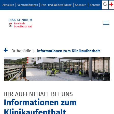
Aktuelles
Veranstaltungen
Fort- und Weiterbildung
Spenden
Kontakt
Kliniken & Zentren
Pflege & Beratung
Orthopädie
Informationen zum Klinikaufenthalt
Ihr Aufenthalt
Karriere & Ausbildung
Über uns
IHR AUFENTHALT BEI UNS
Informationen zum
Klinikaufenthalt