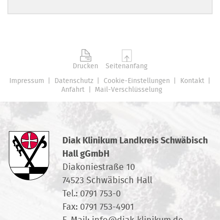
Drucken
Seitenanfang
Impressum
Datenschutz
Cookie-Einstellungen
Kontakt
Anfahrt
Mail-Verschlüsselung
Diak Klinikum Landkreis Schwäbisch
Hall gGmbH
Diakoniestraße 10
74523 Schwäbisch Hall
Tel.:
0791 753-0
Fax: 0791 753-4901