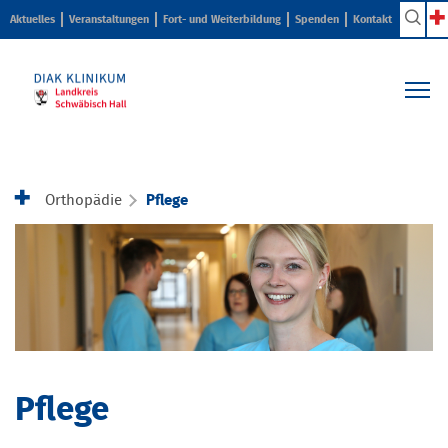
Aktuelles
Veranstaltungen
Fort- und Weiterbildung
Spenden
Kontakt
Kliniken & Zentren
Pflege & Beratung
Orthopädie
Pflege
Ihr Aufenthalt
Karriere & Ausbildung
Über uns
Pflege