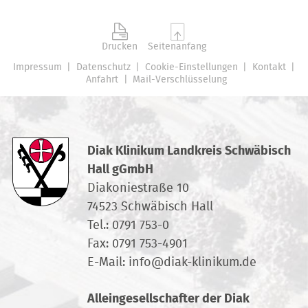
Drucken
Seitenanfang
Impressum
Datenschutz
Cookie-Einstellungen
Kontakt
Anfahrt
Mail-Verschlüsselung
Diak Klinikum Landkreis Schwäbisch
Hall gGmbH
Diakoniestraße 10
74523 Schwäbisch Hall
Tel.:
0791 753-0
Fax: 0791 753-4901
E-Mail:
info
@
diak-klinikum.de
Alleingesellschafter der Diak