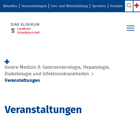
Aktuelles
Veranstaltungen
Fort- und Weiterbildung
Spenden
Kontakt
Kliniken & Zentren
Pflege & Beratung
Innere Medizin II: Gastroenterologie, Hepatologie,
Ihr Aufenthalt
Diabetologie und Infektionskrankheiten
Veranstaltungen
Karriere & Ausbildung
Über uns
Veranstaltungen