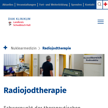
Aktuelles
Veranstaltungen
Fort- und Weiterbildung
Spenden
Kontakt
Kliniken & Zentren
Pflege & Beratung
Nuklearmedizin
Radiojodtherapie
Ihr Aufenthalt
Karriere & Ausbildung
Über uns
Radiojodtherapie