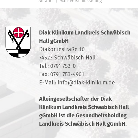
Uptake-Test durchführen. Dieser Test
Anfahrt
Mail-Verschlüsselung
wird ambulant an drei Tagen in
unserer Praxis durchgeführt.
Am ersten Tag erhalten Sie eine
Diak Klinikum Landkreis Schwäbisch
Probekapsel zu schlucken, am darauf
Hall gGmbH
folgenden Tag erfolgt eine Messung
Diakoniestraße 10
und eine Szintigraphie der
74523 Schwäbisch Hall
Schilddrüse. Die Messung wird dann
Tel.:
0791 753-0
drei bis vier Tage später wiederholt.
Fax: 0791 753-4901
Mit diesen Daten können wir die für
Sie erforderliche Dosis sowie die
E-Mail:
info
@
diak-klinikum.de
ungefähre Dauer Ihres stationären
Aufenthaltes berechnen. Für diese
Alleingesellschafter der Diak
Untersuchungen sollten Sie jeweils ca.
Klinikum Landkreis Schwäbisch Hall
30 Minuten einplanen.
gGmbH ist die Gesundheitsholding
Landkreis Schwäbisch Hall gGmbH.