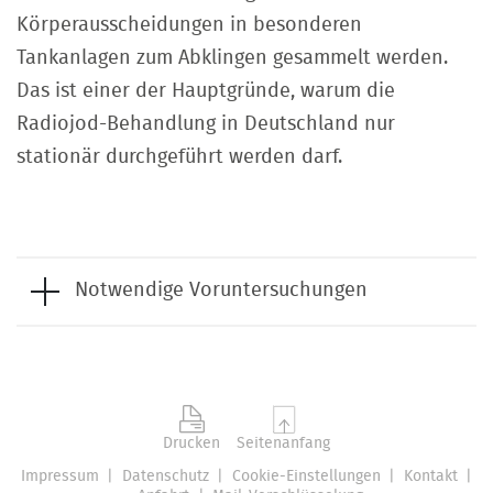
Körperausscheidungen in besonderen
Tankanlagen zum Abklingen gesammelt werden.
Das ist einer der Hauptgründe, warum die
Radiojod-Behandlung in Deutschland nur
stationär durchgeführt werden darf.
Notwendige Voruntersuchungen
Die zur Behandlung erforderliche
Radiojod-Dosis ist individuell
verschieden, deshalb müssen wir
Drucken
Seitenanfang
einige Tage vorher einen Radiojod-
Impressum
Datenschutz
Cookie-Einstellungen
Kontakt