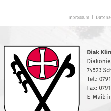
Impressum
Datens
Diak Kli
Diakonie
74523 Sc
Tel.:
0791
Fax: 0791
E-Mail:
i