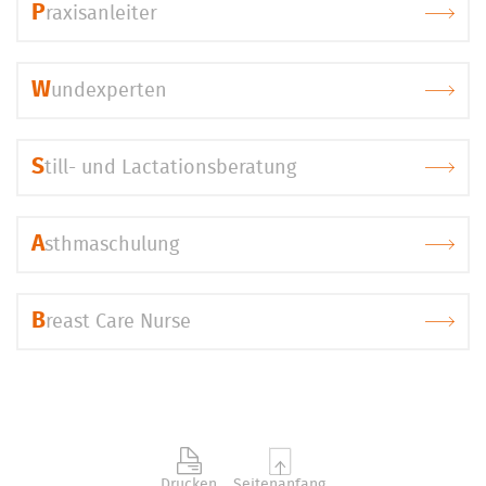
P
raxisanleiter
W
undexperten
S
till- und Lactationsberatung
A
sthmaschulung
B
reast Care Nurse
Drucken
Seitenanfang