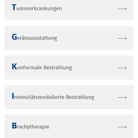
T
umorerkrankungen
G
eräteausstattung
K
onformale Bestrahlung
I
ntensitätsmodulierte Bestrahlung
B
rachytherapie