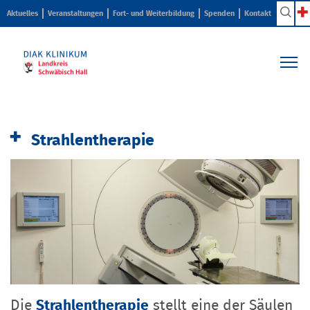
Aktuelles
Veranstaltungen
Fort- und Weiterbildung
Spenden
Kontakt
Kliniken & Zentren
Pflege & Beratung
Strahlentherapie
Ihr Aufenthalt
Karriere & Ausbildung
Über uns
Die
Strahlentherapie
stellt eine der Säulen