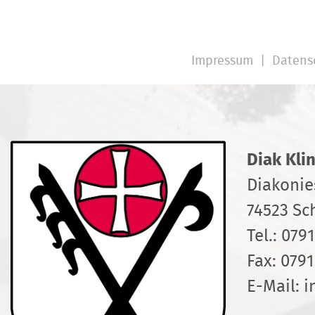
Impressum
Datens
Diak Kli
Diakonie
74523 Sc
Tel.:
0791
Fax: 0791
E-Mail:
i