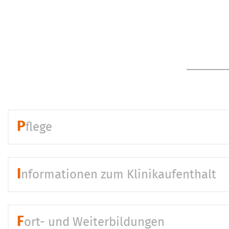
P
flege
I
nformationen zum Klinikaufenthalt
F
ort- und Weiterbildungen