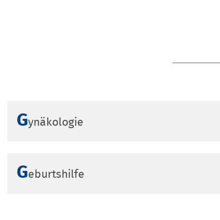
weniger Schmerzen und eine schne
Systemtherapien wie Chemo-, Immu
Gynäko-Onkologischen Tagesklinik 
Bedarf unterstützen Psychoonkolo
G
ynäkologie
G
eburtshilfe