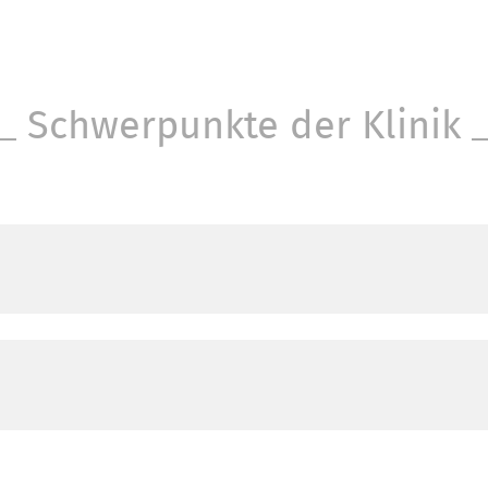
llere Erholung.
n- und zielgerichtete Therapien erhalte
(GOT). Das bedeutet für unsere Patientin
Schwerpunkte der Klinik
gie, Seelsorge, Naturheilkunde und Sozial